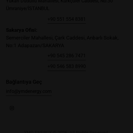
Yukarı Dudullu Mahallesi, Kürkçüler Caddesi, No:30
Ümraniye/İSTANBUL
+90 551 554 8381
Sakary
a Ofisi:
Semerciler Mahallesi, Çark Caddesi, Anbarlı Sokak,
No:1 Adapazarı/SAKARYA
+90 545 286 7471
+90 546 583 8990
Bağlantıya Geç
info@ymdenergy.com
YMD ENERGY © 2026. All Rights Reserved.