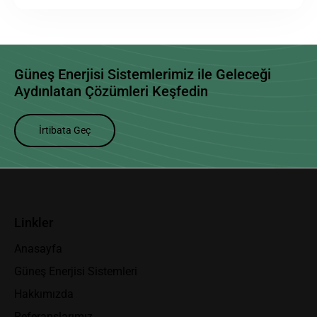
Güneş Enerjisi Sistemlerimiz
ile Geleceği
Aydınlatan Çözümleri Keşfedin
İrtibata Geç
Linkler
Anasayfa
Güneş Enerjisi Sistemleri
Hakkımızda
Referanslarımız